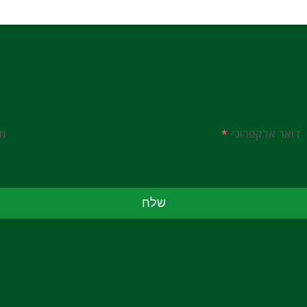
דואר אלקטרוני
מס
שלח
 אבל לא תיארת לעצמך כמה הכאבים והשיקום 