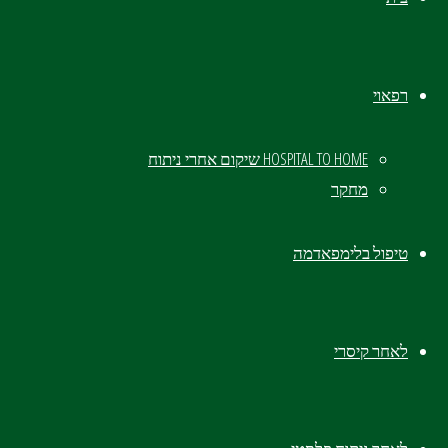
אחרי נ
רפאוי
HOSPITAL TO HOME שיקום אחרי ניתוח
תהליך השיק
מחקר
טיפול בלימפאדמה​
לאחר קיסרי
הגוף נפוח, התחושה כבדה, כל תנועה 