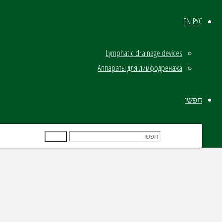
אנחנו החברה הראשונה בא
כך שאת מקבלת
EN-РУС
Lymphatic drainage devices
אבל בלי לחכות לתור
Аппараты для лимфодренажа
בלי לצאת מהבית
בלי לשלם מאות שקלים על כל טיפול
חפשו
חפשו את:
חפשו