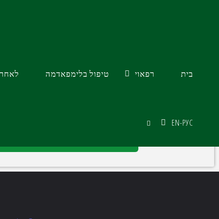
השאירו פרטים ונחזור אליכ
בית
רפאוי
טיפול בלימפאדמה​
לאחר 
שם
דואר אלק
EN-РУС